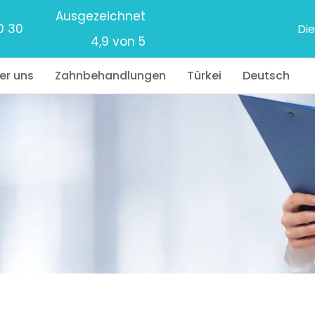
Ausgezeichnet
0 30
Die
4,9 von 5
er uns
Zahnbehandlungen
Türkei
Deutsch