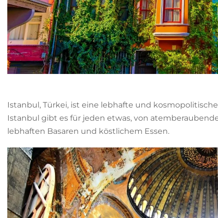
Istanbul, Türkei, ist eine lebhafte und kosmopolitisch
Istanbul gibt es für jeden etwas, von atemberaubende
lebhaften Basaren und köstlichem Essen.