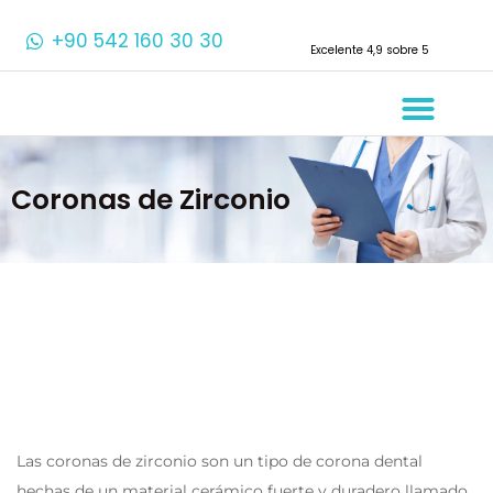
+90 542 160 30 30
Excelente 4,9 sobre 5
Sobre Noso
Tratamientos Den
Coronas de Zirconio
Las coronas de zirconio son un tipo de corona dental
hechas de un material cerámico fuerte y duradero llamado