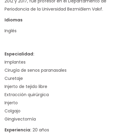
2012 y 2017, fue profesor en el Departamento de
Periodoncia de la Universidad Bezmiâlem Vakıf.
Idiomas
Inglés
Especialidad:
Implantes
Cirugía de senos paranasales
Curetaje
Injerto de tejido libre
Extracción quirúrgica
Injerto
Colgajo
Gingivectomía
Experiencia:
20 años