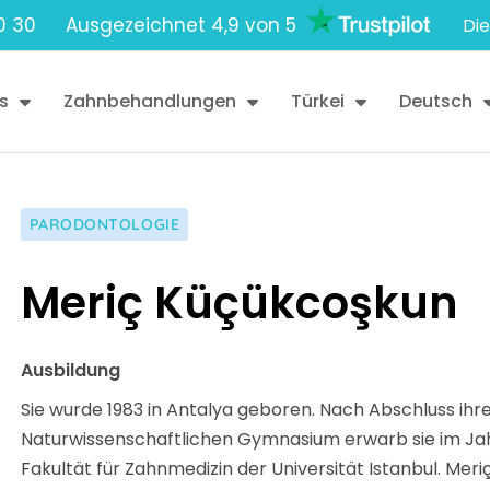
0 30
Ausgezeichnet 4,9 von 5
Die
s
Zahnbehandlungen
Türkei
Deutsch
PARODONTOLOGIE
Meriç Küçükcoşkun
Ausbildung
Sie wurde 1983 in Antalya geboren. Nach Abschluss ih
Naturwissenschaftlichen Gymnasium erwarb sie im Jah
Fakultät für Zahnmedizin der Universität Istanbul. Me