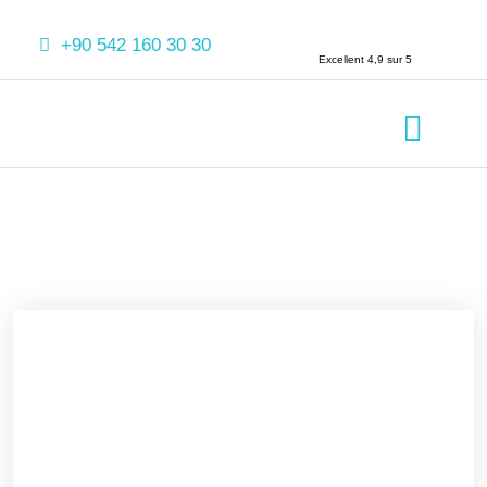
+90 542 160 30 30
Excellent 4,9 sur 5
À propos de Nou
Traitements Denta