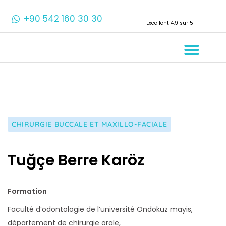
+90 542 160 30 30
Excellent 4,9 sur 5
À propos de Nous
Traitements Den
CHIRURGIE BUCCALE ET MAXILLO-FACIALE
Tuğçe Berre Karöz
Formation
Faculté d’odontologie de l’université Ondokuz mayis,
département de chirurgie orale,