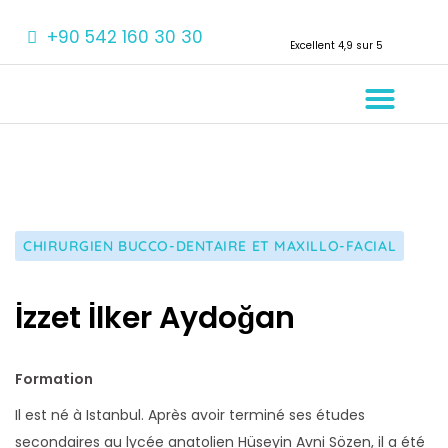
+90 542 160 30 30
Excellent 4,9 sur 5
À propos de Nous
Traitements Den
CHIRURGIEN BUCCO-DENTAIRE ET MAXILLO-FACIAL
İzzet İlker Aydoğan
Formation
Il est né à Istanbul. Après avoir terminé ses études
secondaires au lycée anatolien Hüseyin Avni Sözen, il a été